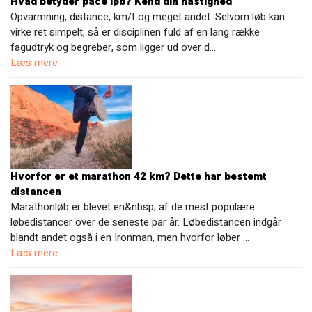
Hvad betyder pace løb? Kend din hastighed
Opvarmning, distance, km/t og meget andet. Selvom løb kan
virke ret simpelt, så er disciplinen fuld af en lang række
fagudtryk og begreber, som ligger ud over d…
Læs mere
Hvorfor er et marathon 42 km? Dette har bestemt
distancen
Marathonløb er blevet en&nbsp; af de mest populære
løbedistancer over de seneste par år. Løbedistancen indgår
blandt andet også i en Ironman, men hvorfor løber …
Læs mere