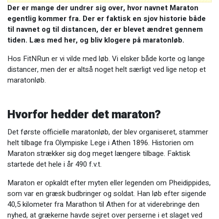
Der er mange der undrer sig over, hvor navnet Maraton
egentlig kommer fra. Der er faktisk en sjov historie både
til navnet og til distancen, der er blevet ændret gennem
tiden. Læs med her, og bliv klogere på maratonløb.
Hos FitNRun er vi vilde med løb. Vi elsker både korte og lange
distancer, men der er altså noget helt særligt ved lige netop et
maratonløb.
Hvorfor hedder det maraton?
Det første officielle maratonløb, der blev organiseret, stammer
helt tilbage fra Olympiske Lege i Athen 1896. Historien om
Maraton strækker sig dog meget længere tilbage. Faktisk
startede det hele i år 490 f.v.t.
Maraton er opkaldt efter myten eller legenden om Pheidippides,
som var en græsk budbringer og soldat. Han løb efter sigende
40,5 kilometer fra Marathon til Athen for at viderebringe den
nyhed, at grækerne havde sejret over perserne i et slaget ved