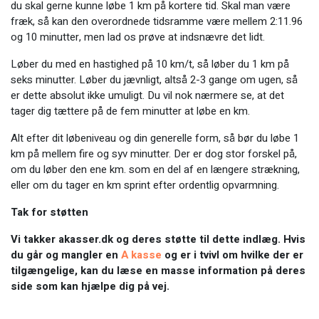
du skal gerne kunne løbe 1 km på kortere tid. Skal man være
fræk, så kan den overordnede tidsramme være mellem 2:11.96
og 10 minutter, men lad os prøve at indsnævre det lidt.
Løber du med en hastighed på 10 km/t, så løber du 1 km på
seks minutter. Løber du jævnligt, altså 2-3 gange om ugen, så
er dette absolut ikke umuligt. Du vil nok nærmere se, at det
tager dig tættere på de fem minutter at løbe en km.
Alt efter dit løbeniveau og din generelle form, så bør du løbe 1
km på mellem fire og syv minutter. Der er dog stor forskel på,
om du løber den ene km. som en del af en længere strækning,
eller om du tager en km sprint efter ordentlig opvarmning.
Tak for støtten
Vi takker akasser.dk og deres støtte til dette indlæg. Hvis
du går og mangler en
A kasse
og er i tvivl om hvilke der er
tilgængelige, kan du læse en masse information på deres
side som kan hjælpe dig på vej.