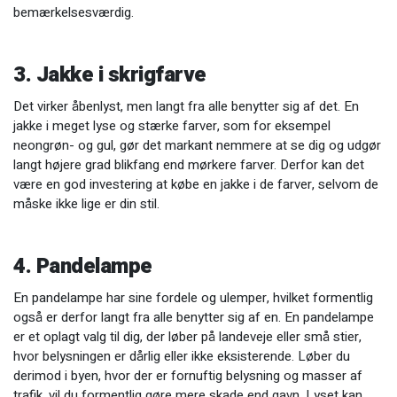
bemærkelsesværdig.
3. Jakke i skrigfarve
Det virker åbenlyst, men langt fra alle benytter sig af det. En
jakke i meget lyse og stærke farver, som for eksempel
neongrøn- og gul, gør det markant nemmere at se dig og udgør
langt højere grad blikfang end mørkere farver. Derfor kan det
være en god investering at købe en jakke i de farver, selvom de
måske ikke lige er din stil.
4. Pandelampe
En pandelampe har sine fordele og ulemper, hvilket formentlig
også er derfor langt fra alle benytter sig af en. En pandelampe
er et oplagt valg til dig, der løber på landeveje eller små stier,
hvor belysningen er dårlig eller ikke eksisterende. Løber du
derimod i byen, hvor der er fornuftig belysning og masser af
trafik, vil du formentlig gøre mere skade end gavn. Lyset kan